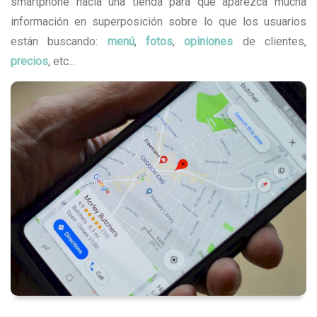
smartphone hacia una tienda para que aparezca mucha
información en superposición sobre lo que los usuarios
están buscando:
menú
,
fotos
,
opiniones
de clientes,
precios
, etc...